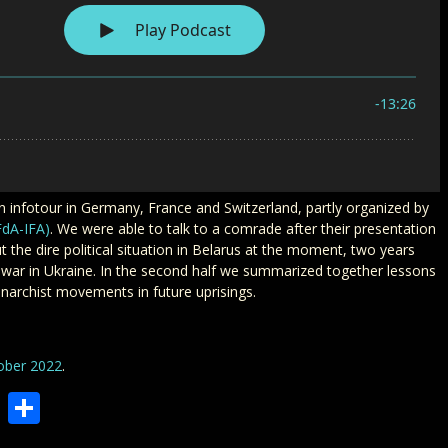
an infotour in Germany, France and Switzerland, partly organized by
FdA-IFA)
. We were able to talk to a comrade after their presentation
ut the dire political situation in Belarus at the moment, two years
he war in Ukraine. In the second half we summarized together lessons
anarchist movements in future uprisings.
ober 2022
.
Press
cket
Copy
Teilen
Link