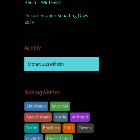
Berlin – Wir feiern!
Dokumentation Squatting Days
2014
Archiv
Schlagwörter
Aktivismus
Anarchie
Anarchismus
antifa
Aufstand
Berlin
Brasilien
Chile
Corona
Covid-19
Direct Action