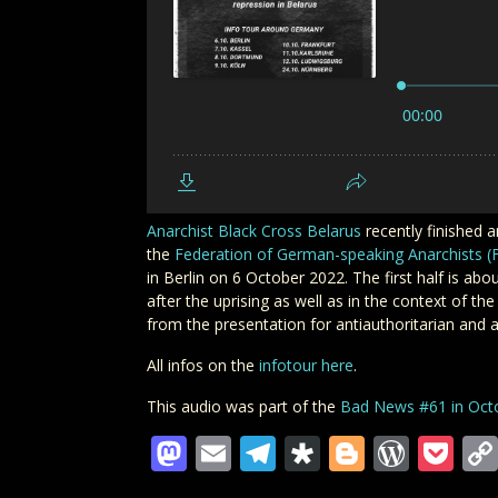
Anarchist Black Cross Belarus
recently finished 
the
Federation of German-speaking Anarchists (
in Berlin on 6 October 2022. The first half is abo
after the uprising as well as in the context of t
from the presentation for antiauthoritarian and 
All infos on the
infotour here
.
This audio was part of the
Bad News #61 in Oct
Mastodon
Email
Telegram
Diaspora
Blogger
Word
Po