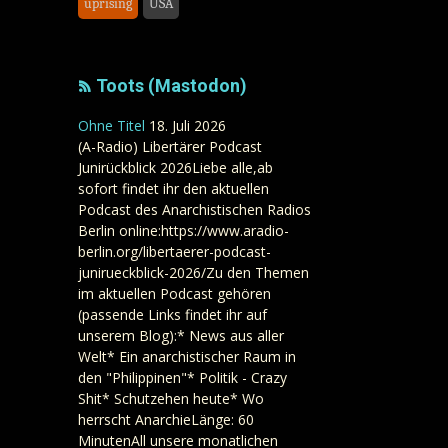
uprising
USA
Toots (Mastodon)
Ohne Titel
18. Juli 2026
(A-Radio) Libertärer Podcast
Junirückblick 2026Liebe alle,ab
sofort findet ihr den aktuellen
Podcast des Anarchistischen Radios
Berlin online:https://www.aradio-
berlin.org/libertaerer-podcast-
junirueckblick-2026/Zu den Themen
im aktuellen Podcast gehören
(passende Links findet ihr auf
unserem Blog):* News aus aller
Welt* Ein anarchistischer Raum in
den "Philippinen"* Politik - Crazy
Shit* Schutzehen heute* Wo
herrscht AnarchieLänge: 60
MinutenAll unsere monatlichen